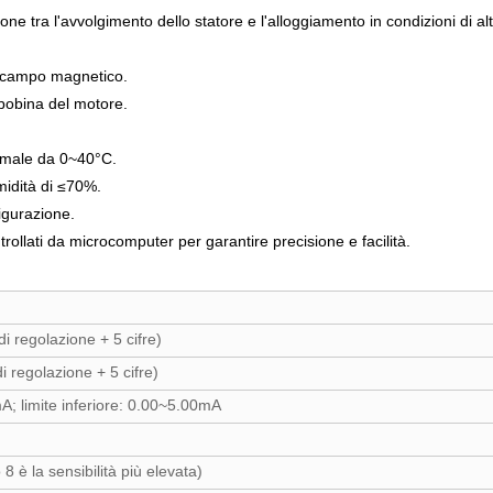
sione tra l'avvolgimento dello statore e l'alloggiamento in condizioni di
el campo magnetico.
 bobina del motore.
timale da 0~40°C.
midità di ≤70%.
figurazione.
trollati da microcomputer per garantire precisione e facilità.
 regolazione + 5 cifre)
regolazione + 5 cifre)
mA;
limite inferiore
: 0.00~5.00mA
o 8 è la sensibilità più elevata)