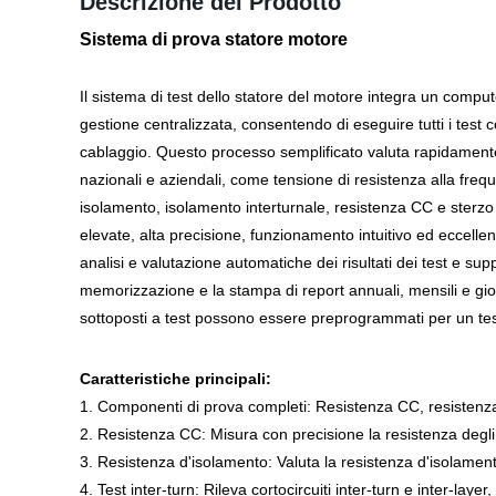
Descrizione del Prodotto
Sistema di prova statore motore
Il sistema di test dello statore del motore integra un compute
gestione centralizzata, consentendo di eseguire tutti i test 
cablaggio. Questo processo semplificato valuta rapidamente 
nazionali e aziendali, come tensione di resistenza alla freq
isolamento, isolamento interturnale, resistenza CC e sterzo d
elevate, alta precisione, funzionamento intuitivo ed eccellente
analisi e valutazione automatiche dei risultati dei test e sup
memorizzazione e la stampa di report annuali, mensili e gior
sottoposti a test possono essere preprogrammati per un test
Caratteristiche principali:
1. Componenti di prova completi: Resistenza CC, resistenza d
2. Resistenza CC: Misura con precisione la resistenza degli
3. Resistenza d'isolamento: Valuta la resistenza d'isolamento 
4. Test inter-turn: Rileva cortocircuiti inter-turn e inter-la