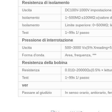
Resistenza di isolamento
Uscita
DC100V-1000V
impostazione 
Isolamento
1~500MΩ ≤100MΩ:
±(valore d
Isolamento
Limite superiore: 0~500MΩ; l
Test
1~99s 1/
passo
Pressione di interrotazione
Uscita
500~3000 V±
(5% Xreading
+5
Forma d'onda
Area, frequenza, ***
Resistenza della bobina
Resistenza
0.01Ω~20000Ω
±(0.5% × lettu
Test
1~99s 1/
passo
ver
Passare al giudizio
In senso orario, antiorario, f