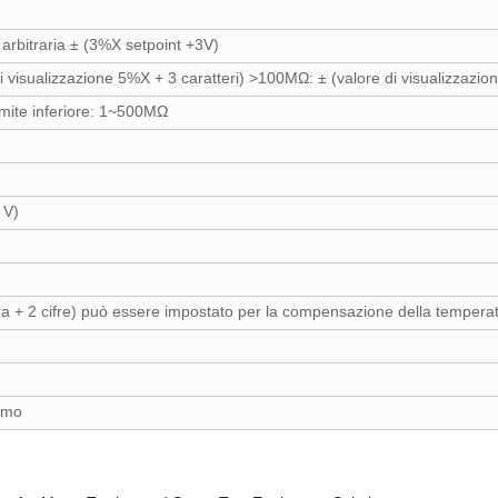
arbitraria ± (3%X setpoint +3V)
i visualizzazione 5%X + 3 caratteri) >100MΩ: ± (valore di visualizzazi
imite inferiore: 1~500MΩ
 V)
ra + 2 cifre) può essere impostato per la compensazione della tempera
ermo