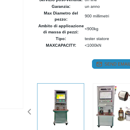
Garanzia:
un anno
Max Diametro del
900 millimetri
pezzo:
Ambito di applicazione
<900kg
di massa di pezzi:
Tipo:
tester statore
MAXCAPACITY:
<1000kN
SEND EMAIL