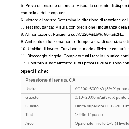
5. Prova di tensione di tenuta: Misura la corrente di disper
controllata dal computer.
6. Motore di sterzo: Determina la direzione di rotazione d
7. Test induttanza: Misura con precisione l'induttanza della
8. Alimentazione: Funziona su AC220V±15%, 50Hz±2Hz.
9. Ambiente di funzionamento: Temperatura di esercizio ot
10. Umidità di lavoro: Funziona in modo efficiente con un'u
11. Bloccaggio singolo: Completa tutti i test in un'unica con
12. Controllo automatizzato: Tutti i processi di test sono con
Specifiche:
Pressione di tenuta CA
Uscita
AC200
~
3000 V±(3% X punto di
Guasto
0.10~20.00mA±(3% X punto di 
Guasto
Limite superiore
:0.10~20.00
Test
1~99s 1/
passo
Arco
Opzionale, livello 1~8 (il livell