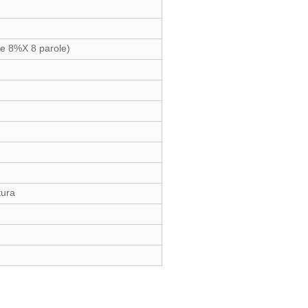
one 8%X 8 parole)
tura