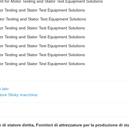
 lato
atore Slinky macchina
 di statore diritta
,
Fornitori di attrezzature per la produzione di st