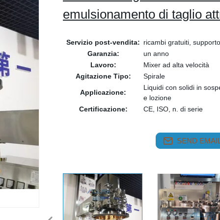
emulsionamento di taglio at
Servizio post-vendita:
ricambi gratuiti, suppor
Garanzia:
un anno
Lavoro:
Mixer ad alta velocità
Agitazione Tipo:
Spirale
Liquidi con solidi in sos
Applicazione:
e lozione
Certificazione:
CE, ISO, n. di serie
SEND EMAIL