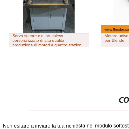
 statore c.c. brushless
Motore universale AC con
nalizzato di alta qualità
per Blender
zione di motori a quattro stazioni
gitrice a fila interna ad ago singolo
CO
Non esitare a inviare la tua richiesta nel modulo sotto