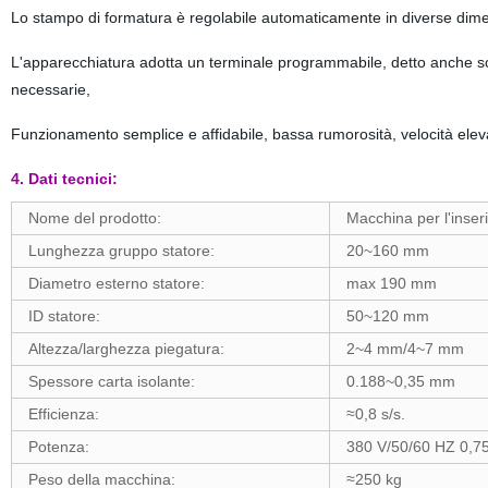
Lo stampo di formatura è regolabile automaticamente in diverse dimen
L'apparecchiatura adotta un terminale programmabile, detto anche sc
necessarie,
Funzionamento semplice e affidabile, bassa rumorosità, velocità ele
4. Dati tecnici:
Nome del prodotto:
Macchina per l'inser
Lunghezza gruppo statore:
20~160 mm
Diametro esterno statore:
max 190 mm
ID statore:
50~120 mm
Altezza/larghezza piegatura:
2~4 mm/4~7 mm
Spessore carta isolante:
0.188~0,35 mm
Efficienza:
≈0,8 s/s.
Potenza:
380 V/50/60 HZ 0,7
Peso della macchina:
≈250 kg