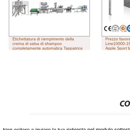
Etichettatura di riempimento della
Prezzo favor
crema di salsa di shampoo
Line10000-15
completamente automatica Tappatrice
Apple Sport 
con serbatoio di stoccaggio liquidi
automatica pe
dell&prime;ac
rotativa dell
CO
Non esitare a inviare la tua richiesta nel modulo sotto