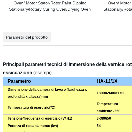
Parametri del prodotto
Principali parametri tecnici di immersione della vernice ro
essiccazione
(esempi)
Parametro
HA-1J/1X
Dimensione della camera di lavoro (larghezza x
1800×2600×1700
profondità x altezza)mm
Temperatura
Temperatura di esercizio
(ºC)
ambiente -250
Tensione/frequenza di esercizio
(
V/ Hz
)
3-380/50
Potenza di riscaldamento
(
kw
)
54