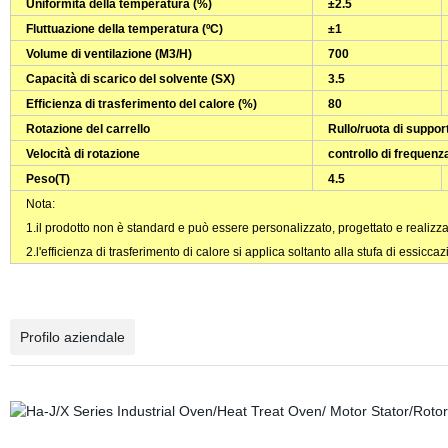
Uniformità della temperatura
(
%
)
±2.5
Fluttuazione della temperatura
(ºC)
±1
Volume di ventilazione
(
M3/H
)
700
Capacità di scarico del solvente
(
SX
)
3.5
Efficienza di trasferimento del calore
(
%
)
80
Rotazione del carrello
Rullo/ruota di suppor
Velocità di rotazione
controllo di frequenza
Peso
(
T
)
4.5
Nota:
1.il prodotto non è standard e può essere personalizzato, progettato e realizza
2.l'efficienza di trasferimento di calore si applica soltanto alla stufa di essicc
Profilo aziendale