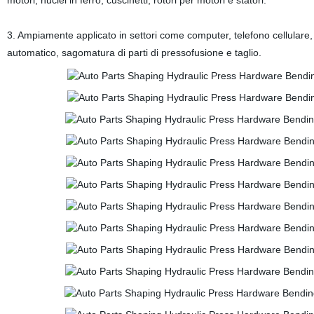
motori, nuclei in ferro, cuscinetti, rotori per motori e statori.
3. Ampiamente applicato in settori come computer, telefono cellulare, 
automatico, sagomatura di parti di pressofusione e taglio.