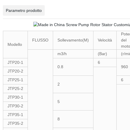
Parametro prodotto
Pote
FLUSSO
Sollevamento(M)
Velocità
del
Modello
moto
m3/h
(Bar)
(r/mi
JTP20-1
6
0.8
960
JTP20-2
JTP25-1
6
2
JTP25-2
JTP30-1
5
JTP30-2
JTP35-1
8
JTP35-2