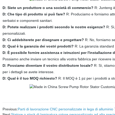
D: Siete un produttore o una società di commercio?
R: Junteng è
D: Che tipo di prodotto si può fare?
R: Produciamo e forniamo attre
serbatoi e componenti sanitari.
D: Potete realizzare i prodotti secondo le nostre esigenze?
R: Sì
personalizzati.
D: Ci addebiterete per disegnare e progettare?
R: No, forniamo ser
D: Qual è la garanzia dei vostri prodotti?
R: La garanzia standard è
D: È possibile fornire assistenza e istruzioni per l'installazion
Possiamo anche inviare un tecnico alla vostra fabbrica per ricevere is
D: Possiamo diventare il vostro distributore locale?
R: Sì, stiamo
per i dettagli se avete interesse.
D: Qual è il tuo MOQ richiesto?
R: Il MOQ è 1 pz per i prodotti a 
Previous:
Parti di lavorazione CNC personalizzate in lega di allumini
Next:
Statore o stack di laminatura rotore personalizzato ad alta preci