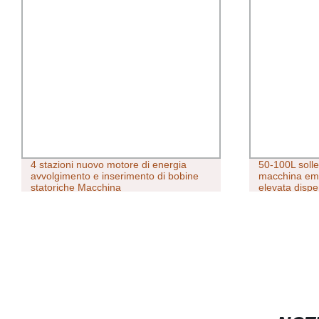
4 stazioni nuovo motore di energia
50-100L soll
avvolgimento e inserimento di bobine
macchina em
statoriche Macchina
elevata dispe
Meccanismo di
macchine di 
produzione