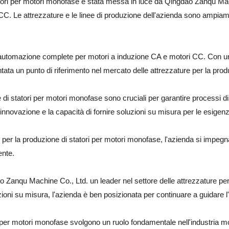
statori per motori monofase è stata messa in luce da Qingdao Zanqu Mac
C. Le attrezzature e le linee di produzione dell'azienda sono ampiament
di automazione complete per motori a induzione CA e motori CC. Con u
ata un punto di riferimento nel mercato delle attrezzature per la prod
ne di statori per motori monofase sono cruciali per garantire processi d
innovazione e la capacità di fornire soluzioni su misura per le esigenze
er la produzione di statori per motori monofase, l'azienda si impegna a 
ente.
 Zanqu Machine Co., Ltd. un leader nel settore delle attrezzature per
luzioni su misura, l'azienda è ben posizionata per continuare a guidare l
 per motori monofase svolgono un ruolo fondamentale nell'industria motor