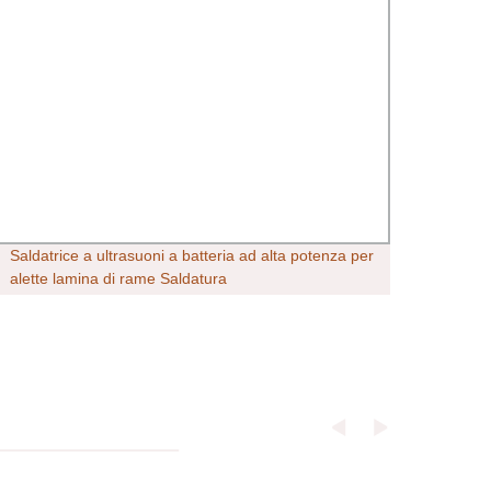
Saldatrice a ultrasuoni a batteria ad alta potenza per
200kV
alette lamina di rame Saldatura
Brilli
Attre
Stampa