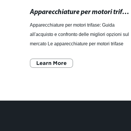
Produttori di apparecchiature per motori trifase: trova le migliori soluzioni per i tuoi motori.
Apparecchiature per motori trifase: Guida all'acquisto e confronto delle migliori opzioni sul mercato
fase:
Apparecchiature per motori trifase: Guida
all'acquisto e confronto delle migliori opzioni sul
ettore
mercato Le apparecchiature per motori trifase
sono fondamentali in diversi settori industriali,
inclusi e
Learn More