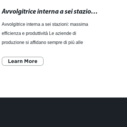
Avvolgitrice interna a sei stazioni: massima efficienza e produttività
Avvolgitrice interna a sei stazioni: massima
L'impo
efficienza e produttività Le aziende di
attrez
produzione si affidano sempre di più alle
lavatr
tecnologie avanzate per aumentare l'efficienza
produz
e la produttività. In
Learn More
impor
L