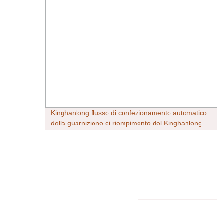
te
Kinghanlong flusso di confezionamento automatico
della guarnizione di riempimento del Kinghanlong
per alimenti soffiato Imballaggio imballaggio
riempimento riempimento sigillante Prezzo
produttore