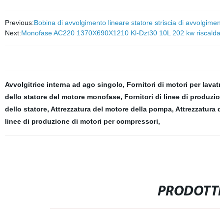
Previous:
Bobina di avvolgimento lineare statore striscia di avvolgim
Next:
Monofase AC220 1370X690X1210 Kl-Dzt30 10L 202 kw riscaldame
Avvolgitrice interna ad ago singolo
,
Fornitori di motori per lavatr
dello statore del motore monofase
,
Fornitori di linee di produzi
dello statore
,
Attrezzatura del motore della pompa
,
Attrezzatura 
linee di produzione di motori per compressori
,
PRODOTTI