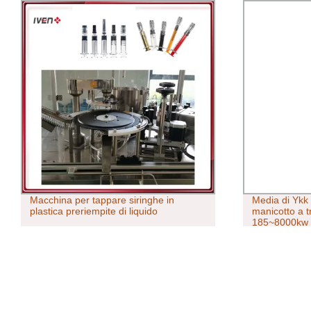
Macchina per tappare siringhe in
Media di Ykk
plastica preriempite di liquido
manicotto a tr
185~8000kw I
motore asincr
Cage ad alta