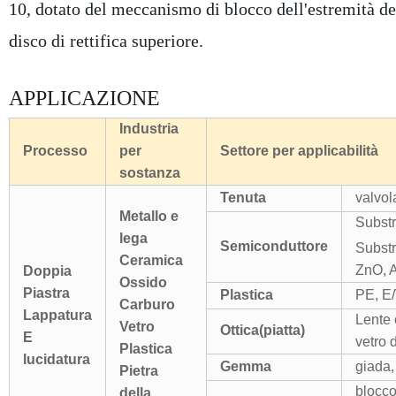
10, dotato del meccanismo di blocco dell'estremità del
disco di rettifica superiore.
APPLICAZIONE
Industria
Processo
per
Settore per applicabilità
sostanza
Tenuta
valvola
Metallo e
Subst
lega
Semiconduttore
Substr
Ceramica
ZnO, 
Doppia
Ossido
Piastra
Plastica
PE, E
Carburo
Lappatura
Lente o
Vetro
Ottica(piatta)
E
vetro 
Plastica
lucidatura
Gemma
giada, 
Pietra
blocco
della