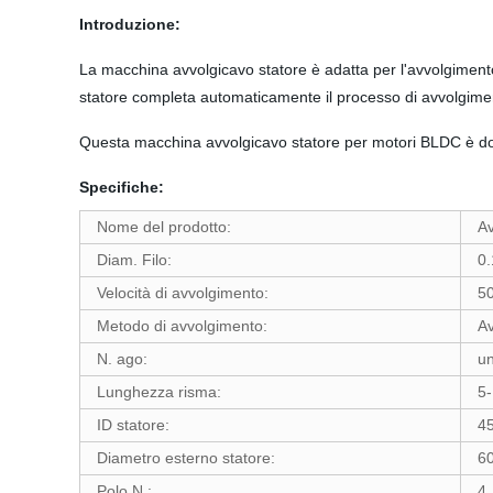
Introduzione:
La macchina avvolgicavo statore è adatta per l'avvolgimento
statore completa automaticamente il processo di avvolgimento,
Questa macchina avvolgicavo statore per motori BLDC è dot
Specifiche:
Nome del prodotto:
Av
Diam. Filo:
0
Velocità di avvolgimento:
50
Metodo di avvolgimento:
Av
N. ago:
u
Lunghezza risma:
5
ID statore:
4
Diametro esterno statore:
6
Polo N.:
4