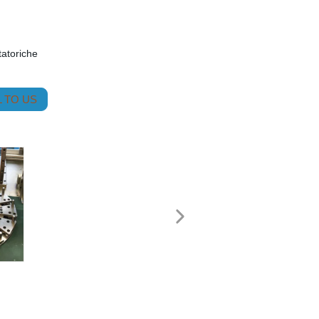
tatoriche
 TO US