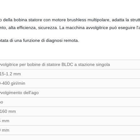
 della bobina statore con motore brushless multipolare, adatta la strut
 alta efficienza, sicurezza. La macchina avvolgitrice può eseguire l'avvo
ata di una funzione di diagnosi remota.
volgitrice per bobine di statore BLDC a stazione singola
.15-1.2 mm
-400 giri/min
volgimento dell'ago
no
-160 mm
5 mm
0 mm