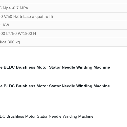
,5 Mpa~0.7 MPa
0 V/50 HZ trifase a quattro fili
0 KW
200 L*750 W*1900 H
rca 300 kg
o