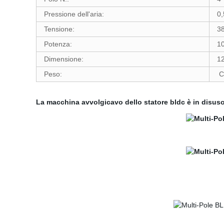
Pressione dell'aria:
0
Tensione:
38
Potenza:
1
Dimensione:
1
Peso:
Ci
La macchina avvolgicavo dello statore bldc è in disus